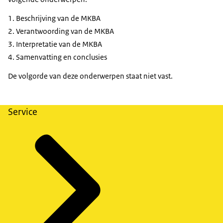
en uitgangspunten van invloed zijn op de
uitkomsten. Geef een duiding van wat de uitkomsten
Beschrijving van de MKBA
van de MKBA zeggen over het te nemen besluit en
Verantwoording van de MKBA
welke vragen wel en niet beantwoord kunnen
Interpretatie van de MKBA
worden op basis van de MKBA.
Samenvatting en conclusies
Neem in de MKBA-rapportage altijd een
De volgorde van deze onderwerpen staat niet vast.
samenvatting op met de belangrijkste resultaten.
Service