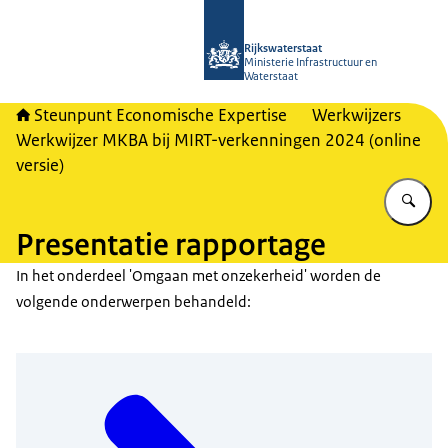
Naar de homepage van RWSeconomi
Rijkswaterstaat
Ministerie Infrastructuur en
Waterstaat
Steunpunt Economische Expertise
Werkwijzers
Werkwijzer MKBA bij MIRT-verkenningen 2024 (online
versie)
Vu
Presentatie rapportage
In het onderdeel 'Omgaan met onzekerheid' worden de
volgende onderwerpen behandeld: