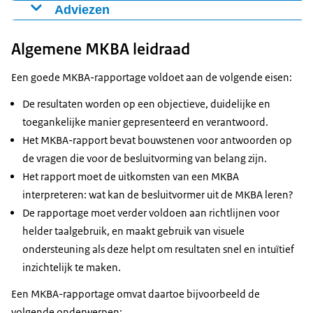
Presenteer en duid altijd de niet-gekwantificeerde of
Adviezen
niet-gemonetariseerde kosten of baten, en vermijd
Gebruik in MKBA’s figuren en andere visuele
PM-posten.
Algemene MKBA leidraad
weergaven, in aanvulling op tabellen en teksten,
Presenteer waar mogelijk niet-gemonetariseerde
bijvoorbeeld over het verloop van effecten, kosten of
Een goede MKBA-rapportage voldoet aan de volgende eisen:
effecten in volumes of kwaliteitscriteria.
baten in de tijd of de verdeling van kosten en baten
Geef in MKBA-rapportages altijd duidelijk de
over verschillende partijen.
De resultaten worden op een objectieve, duidelijke en
spreiding in de tijd van effecten, kosten en baten
Benoem in de rapportage eventuele risico’s op de
toegankelijke manier gepresenteerd en verantwoord.
weer, in tekst, tabellen en figuren, met daaraan altijd
langere termijn, zeker voor toekomstige generaties.
Het MKBA-rapport bevat bouwstenen voor antwoorden op
een duiding hiervan toegevoegd.
Presenteer expliciet de wettelijke kosten voor
de vragen die voor de besluitvorming van belang zijn.
Presenteer en duid de verdeling van effecten en
natuurcompensatie en mitigatie in de MKBA-tabel.
Het rapport moet de uitkomsten van een MKBA
daarmee de verdeling van de kosten en baten over
Presenteer ontbrekende effecten op brede welvaart
interpreteren: wat kan de besluitvormer uit de MKBA leren?
diverse groepen.
naast een MKBA.
De rapportage moet verder voldoen aan richtlijnen voor
Presenteer en duid grensoverschrijdende effecten
helder taalgebruik, en maakt gebruik van visuele
indien deze relevant zijn voor de alternatieven
ondersteuning als deze helpt om resultaten snel en intuïtief
Geef in de rapportage een duidelijke beschrijving
inzichtelijk te maken.
van de opzet, alle aannames, rekenwijzen en
Een MKBA-rapportage omvat daartoe bijvoorbeeld de
uitkomsten van de MKBA. Geef aan hoe aannames
volgende onderwerpen: