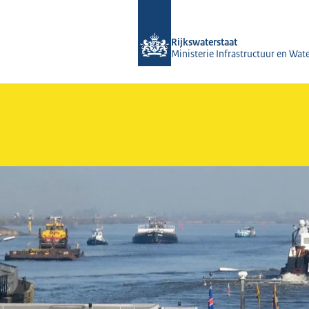
Naar de homepage van RWSeconomie
Rijkswaterstaat
Ministerie Infrastructuur en Wat