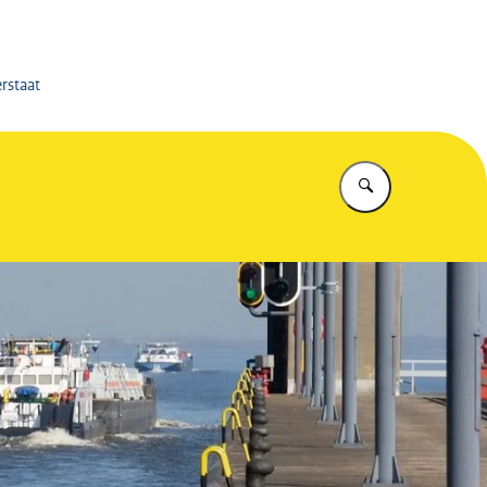
.nl
erstaat
Vul in wat u z