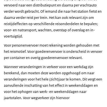
langere tijd hinder ondervindt en/of het veel verkeer
vervoerd naar een distributiepunt en daarna per vrachtauto
betreft, waardoor deze effecten relevante omvang
verder wordt gebracht. Of iemand die naar het station fietst en
hebben.
daarna verder reist per trein. Het kan ook relevant zijn om
Waardeer de reistijdbaten voor nieuwe reizigers door
reistijdeffecten op verschillende reisonderdelen te bepalen;
modal shift of gegenereerd verkeer met de
‘
rule of
voor- en natransport, wachten, overstap of overslag en in-
half
’
.
voertuigtijd.
Houd rekening met een reële groei van
reistijdwaardering. Houd er ook rekening mee dat de
Voor personenvervoer moet rekening worden gehouden met
reële groei kan verschillen naar gelang het personen-
het reismotief. Voor goederenvervoer is onderscheid in vervoer
of goederenvervoer betreft en bij goederenvervoer
per container en overig goederenvervoer relevant.
ook tussen modaliteiten.
Wanneer veranderingen in verkeer voor een werkdag zijn
berekend, dan moeten deze worden opgehoogd om naar
veranderingen voor het hele (zicht)jaar te komen. Dit vergt een
aanvullende inschatting van het effect in weekenddagen en
voor het ophogen van werk- en weekenddagen naar
jaartotalen. Voor wegverkeer zijn hiervoor