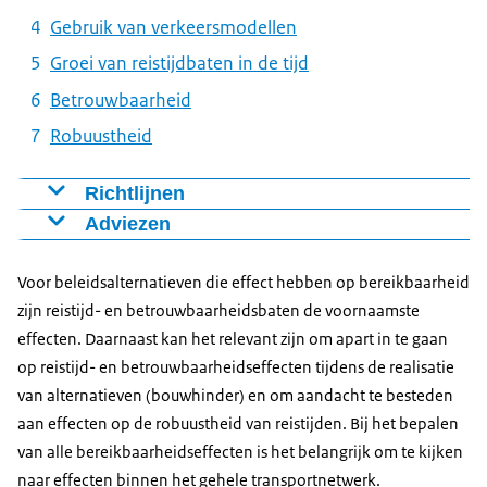
Gebruik van verkeersmodellen
Groei van reistijdbaten in de tijd
Betrouwbaarheid
Robuustheid
Richtlijnen
Bereken de bereikbaarheidseffecten van
Adviezen
beleidsalternatieven voor wegverkeer in de MKBA
Bepaal het effect op robuustheid met specifieke
met het Nederlands Regionaal Model (NRM). Dit is
modelanalyses als het naar verwachting om een
Voor beleidsalternatieven die effect hebben op bereikbaarheid
verplicht in de MIRT verkenningsfase. RWS heeft een
belangrijk effect gaat.
zijn reistijd- en betrouwbaarheidsbaten de voornaamste
Kosten-baten(KBA)-tool ontwikkeld om de reistijd-,
effecten. Daarnaast kan het relevant zijn om apart in te gaan
de reisafstand- en de betrouwbaarheidseffecten te
op reistijd- en betrouwbaarheidseffecten tijdens de realisatie
berekenen. Deze KBA-tool is een op zichzelf staand
van alternatieven (bouwhinder) en om aandacht te besteden
instrument en sluit aan op het NRM. Het gebruik van
aan effecten op de robuustheid van reistijden. Bij het bepalen
de KBA-tool is eveneens verplicht in de MIRT-
van alle bereikbaarheidseffecten is het belangrijk om te kijken
verkenningsfase.
naar effecten binnen het gehele transportnetwerk.