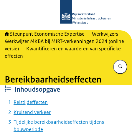
Naar de homepage van RWSeconomi
Rijkswaterstaat
Ministerie Infrastructuur en
Waterstaat
Steunpunt Economische Expertise
Werkwijzers
Werkwijzer MKBA bij MIRT-verkenningen 2024 (online
versie)
Kwantificeren en waarderen van specifieke
effecten
Vu
Bereikbaarheidseffecten
Inhoudsopgave
Reistijdeffecten
Kruisend verkeer
Tijdelijke bereikbaarheidseffecten tijdens
bouwperiode