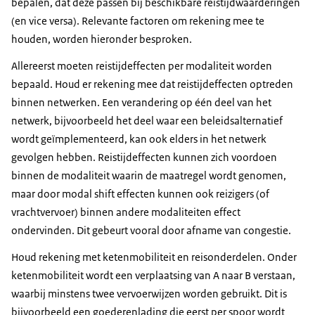
bepalen, dat deze passen bij beschikbare reistijdwaarderingen
(en vice versa). Relevante factoren om rekening mee te
houden, worden hieronder besproken.
Allereerst moeten reistijdeffecten per modaliteit worden
bepaald. Houd er rekening mee dat reistijdeffecten optreden
groeicijfers
van het verkeer en de verliestijd die op
binnen netwerken. Een verandering op één deel van het
deze website zijn gepubliceerd. Houd de groei
netwerk, bijvoorbeeld het deel waar een beleidsalternatief
constant na het laatste zichtjaar dat gebruikt wordt in
wordt geïmplementeerd, kan ook elders in het netwerk
het NRM. Voor bus, tram, metro, fiets, binnenvaart,
gevolgen hebben. Reistijdeffecten kunnen zich voordoen
spoor kan worden uitgegaan van de ontwikkeling
binnen de modaliteit waarin de maatregel wordt genomen,
van het verkeersvolume in de toekomstscenario’s
maar door modal shift effecten kunnen ook reizigers (of
(WLO). De aanbevolen groeicijfers voor het
vrachtvervoer) binnen andere modaliteiten effect
verkeersvolume kunnen ook gebruikt worden bij het
ondervinden. Dit gebeurt vooral door afname van congestie.
bepalen van andere effecten die afhankelijk zijn van
Houd rekening met ketenmobiliteit en reisonderdelen. Onder
de ontwikkeling van het verkeersvolume.
ketenmobiliteit wordt een verplaatsing van A naar B verstaan,
Bepaal tijdelijke bereikbaarheidseffecten tijdens
waarbij minstens twee vervoerwijzen worden gebruikt. Dit is
bouwperiode kwantitatief als verkeer gedurende
bijvoorbeeld een goederenlading die eerst per spoor wordt