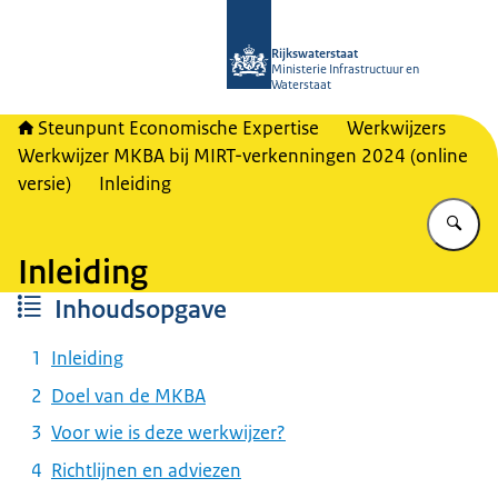
Naar de homepage van RWSeconomi
Rijkswaterstaat
Ministerie Infrastructuur en
Waterstaat
Steunpunt Economische Expertise
Werkwijzers
Werkwijzer MKBA bij MIRT-verkenningen 2024 (online
versie)
Inleiding
Vu
Inleiding
Inhoudsopgave
Inleiding
Doel van de MKBA
Voor wie is deze werkwijzer?
Richtlijnen en adviezen