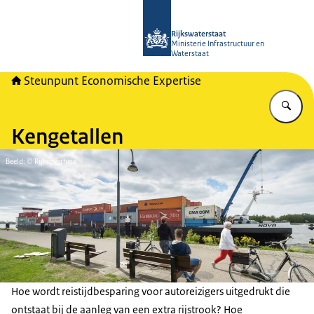
Naar de homepage van RWSeconomi
Rijkswaterstaat
Ministerie Infrastructuur en
Waterstaat
Steunpunt Economische Expertise
Vu
Kengetallen
Beeld: © Rijksoverheid
Hoe wordt reistijdbesparing voor autoreizigers uitgedrukt die
ontstaat bij de aanleg van een extra rijstrook? Hoe