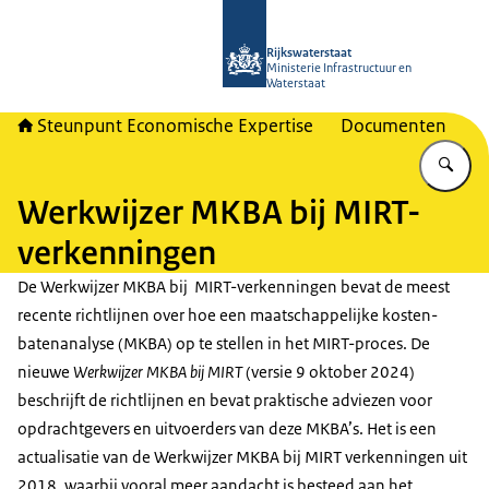
Naar de homepage van RWSeconomi
Rijkswaterstaat
Ministerie Infrastructuur en
Waterstaat
Steunpunt Economische Expertise
Documenten
Vu
Werkwijzer MKBA bij MIRT-
verkenningen
De Werkwijzer MKBA bij MIRT-verkenningen bevat de meest
recente richtlijnen over hoe een maatschappelijke kosten-
batenanalyse (MKBA) op te stellen in het MIRT-proces. De
nieuwe
Werkwijzer MKBA bij MIRT
(versie 9 oktober 2024)
beschrijft de richtlijnen en bevat praktische adviezen voor
opdrachtgevers en uitvoerders van deze MKBA’s. Het is een
actualisatie van de Werkwijzer MKBA bij MIRT verkenningen uit
2018, waarbij vooral meer aandacht is besteed aan het