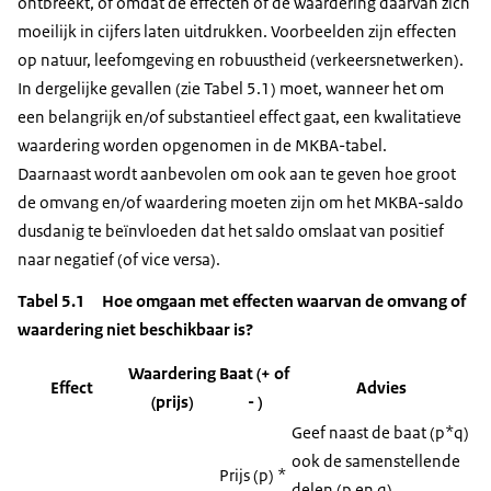
ontbreekt, of omdat de effecten of de waardering daarvan zich
moeilijk in cijfers laten uitdrukken. Voorbeelden zijn effecten
op natuur, leefomgeving en robuustheid (verkeersnetwerken).
In dergelijke gevallen (zie Tabel 5.1) moet, wanneer het om
een belangrijk en/of substantieel effect gaat, een kwalitatieve
waardering worden opgenomen in de MKBA-tabel.
Daarnaast wordt aanbevolen om ook aan te geven hoe groot
de omvang en/of waardering moeten zijn om het MKBA-saldo
dusdanig te beïnvloeden dat het saldo omslaat van positief
naar negatief (of vice versa).
Tabel 5.1 Hoe omgaan met effecten waarvan de omvang of
waardering niet beschikbaar is?
Waardering
Baat (+ of
Effect
Advies
(prijs)
- )
Geef naast de baat (p*q)
ook de samenstellende
Prijs (p) *
delen (p en q)