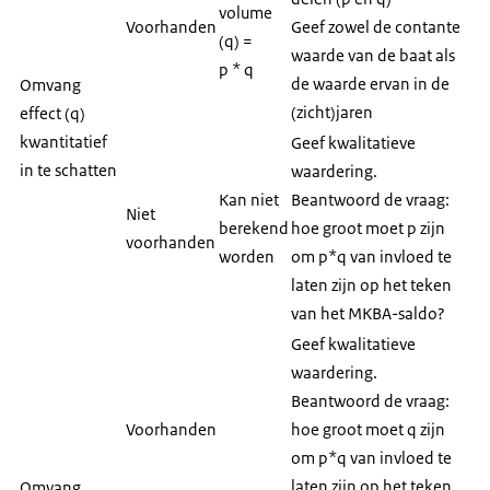
volume
Voorhanden
Geef zowel de contante
(q) =
waarde van de baat als
p * q
de waarde ervan in de
Omvang
(zicht)jaren
effect (q)
kwantitatief
Geef kwalitatieve
in te schatten
waardering.
Kan niet
Beantwoord de vraag:
Niet
berekend
hoe groot moet p zijn
voorhanden
worden
om p*q van invloed te
laten zijn op het teken
van het MKBA-saldo?
Geef kwalitatieve
waardering.
Beantwoord de vraag:
Voorhanden
hoe groot moet q zijn
om p*q van invloed te
laten zijn op het teken
Omvang