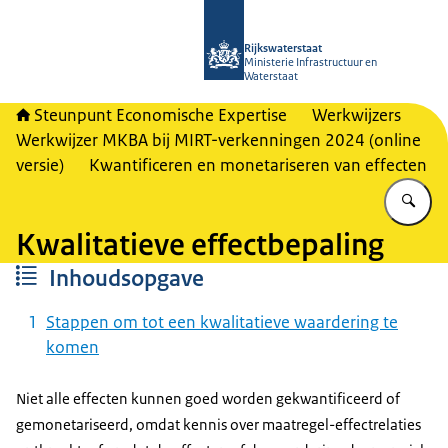
Naar de homepage van RWSeconomi
Rijkswaterstaat
Ministerie Infrastructuur en
Waterstaat
Steunpunt Economische Expertise
Werkwijzers
Werkwijzer MKBA bij MIRT-verkenningen 2024 (online
versie)
Kwantificeren en monetariseren van effecten
Vu
Kwalitatieve effectbepaling
Inhoudsopgave
Stappen om tot een kwalitatieve waardering te
komen
Niet alle effecten kunnen goed worden gekwantificeerd of
gemonetariseerd, omdat kennis over maatregel-effectrelaties