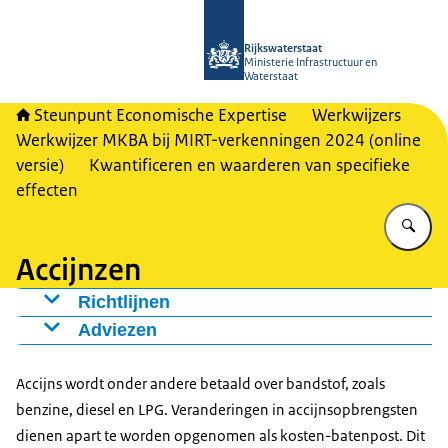
Naar de homepage van RWSeconomi
Rijkswaterstaat
Ministerie Infrastructuur en
Waterstaat
Steunpunt Economische Expertise
Werkwijzers
Werkwijzer MKBA bij MIRT-verkenningen 2024 (online
versie)
Kwantificeren en waarderen van specifieke
effecten
Vu
Accijnzen
Richtlijnen
Neem veranderingen in accijnsopbrengsten mee in
Adviezen
de MKBA, inclusief btw.
Houd net als bij de berekening van voertuigkosten
Tel verandering van de accijnsopbrengsten ten
rekening met ontwikkeling van het
Accijns wordt onder andere betaald over bandstof, zoals
gevolge van bijvoorbeeld kortere routes niet mee.
voertuigenbestand.
benzine, diesel en LPG. Veranderingen in accijnsopbrengsten
dienen apart te worden opgenomen als kosten-batenpost. Dit