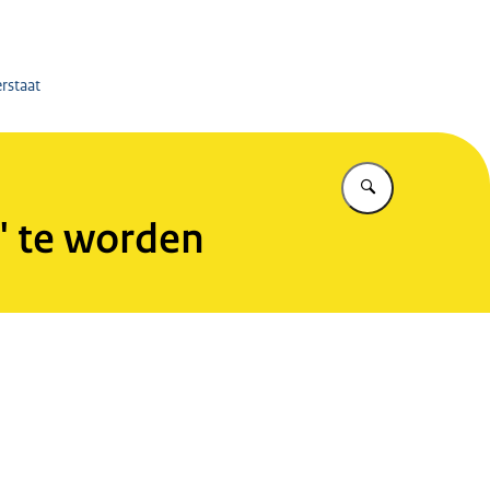
.nl
erstaat
Vul in wat u z
' te worden