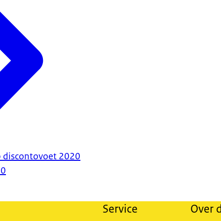
 discontovoet 2020
20
Service
Over d