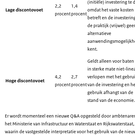
(initiële) investering te
2,2
1,4
Lage discontovoet
omdat het vaste kosten
procent
procent
betreft en de investerin
de praktijk (vrijwel) gee
alternatieve
aanwendingsmogelijk
kent.
Geldt alleen voor baten
in sterke mate niet-linea
4,2
2,7
verlopen met het gebru
Hoge discontovoet
procent
procent
van de investering en h
gebruik afhangt van de
stand van de economie.
Er wordt momenteel een nieuwe Q&A opgesteld door ambtenare
het Ministerie van Infrastructuur en Waterstaat en Rijkswaterstaat,
waarin de vastgestelde interpretatie voor het gebruik van de nieu