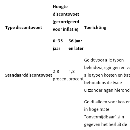
Hoogte
discontovoet
(gecorrigeerd
Type discontovoet
Toelichting
voor inflatie)
0–35
36 jaar
jaar
en later
Geldt voor alle typen
beleidswijzigingen en v
2,8
1,8
Standaarddiscontovoet
alle typen kosten en ba
procent
procent
behoudens de twee
uitzonderingen hierond
Geldt alleen voor koste
in hoge mate
“onvermijdbaar” zijn
gegeven het besluit de