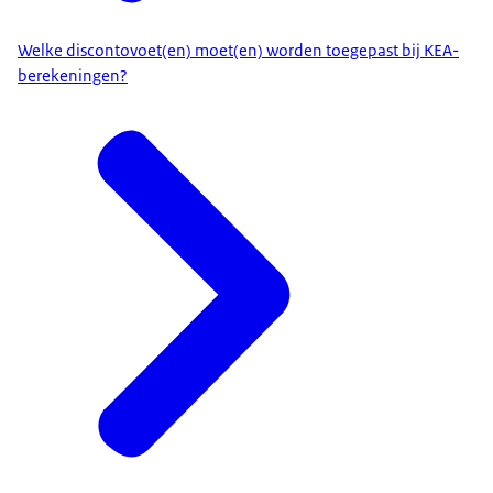
Welke discontovoet(en) moet(en) worden toegepast bij KEA-
berekeningen?