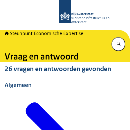
Naar de homepage van RWSeconomi
Rijkswaterstaat
Ministerie Infrastructuur en
Waterstaat
Steunpunt Economische Expertise
Vu
Vraag en antwoord
26 vragen en antwoorden gevonden
Algemeen