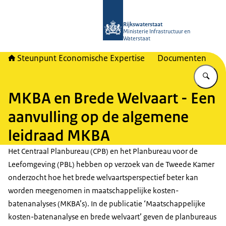
Naar de homepage van RWSeconomi
Rijkswaterstaat
Ministerie Infrastructuur en
Waterstaat
Steunpunt Economische Expertise
Documenten
Vu
MKBA en Brede Welvaart - Een
aanvulling op de algemene
leidraad MKBA
Het Centraal Planbureau (CPB) en het Planbureau voor de
Leefomgeving (PBL) hebben op verzoek van de Tweede Kamer
onderzocht hoe het brede welvaartsperspectief beter kan
worden meegenomen in maatschappelijke kosten-
batenanalyses (MKBA’s). In de publicatie ‘Maatschappelijke
kosten-batenanalyse en brede welvaart’ geven de planbureaus