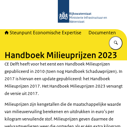
Naar de homepage van RWSeconomi
Rijkswaterstaat
Ministerie Infrastructuur en
Waterstaat
Steunpunt Economische Expertise
Documenten
Vu
Handboek Milieuprijzen 2023
CE Delft heeft voor het eerst een Handboek Milieuprijzen
gepubliceerd in 2010 (toen nog Handboek Schaduwprijzen). In
2017 is hiervan een update gepubliceerd: het Handboek
Milieuprijzen 2017. Het Handboek Milieuprijzen 2023 vervangt
de versie uit 2017.
Milieuprijzen zijn kengetallen die de maatschappelijke waarde
van milieuvervuiling berekenen en uitdrukken in euro’s per
kilogram vervuilende stof. Milieuprijzen geven daarmee de
welvaartsverliezen weer die optreden als er één extra kilogram