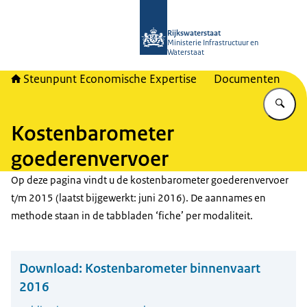
Naar de homepage van RWSeconomi
Rijkswaterstaat
Ministerie Infrastructuur en
Waterstaat
Steunpunt Economische Expertise
Documenten
Vu
Kostenbarometer
goederenvervoer
Op deze pagina vindt u de kostenbarometer goederenvervoer
t/m 2015 (laatst bijgewerkt: juni 2016). De aannames en
methode staan in de tabbladen ‘fiche’ per modaliteit.
Download:
Kostenbarometer binnenvaart
2016