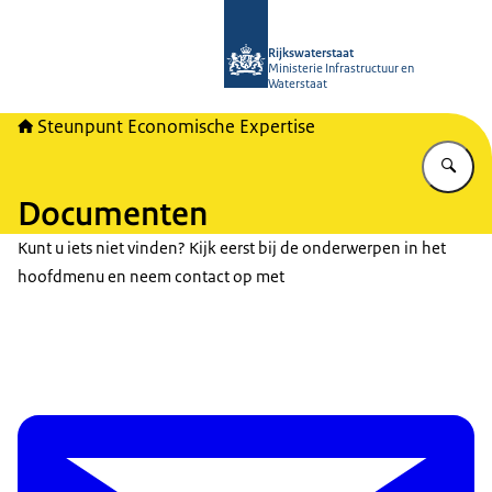
Naar de homepage van RWSeconomi
Rijkswaterstaat
Ministerie Infrastructuur en
Waterstaat
Steunpunt Economische Expertise
Vu
Documenten
Kunt u iets niet vinden? Kijk eerst bij de onderwerpen in het
hoofdmenu en neem contact op met