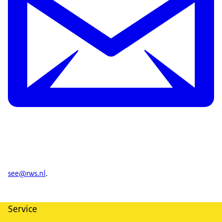
see@rws.nl
.
Service